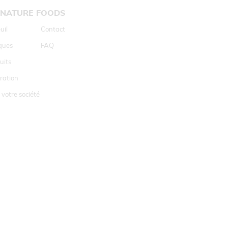
GNATURE FOODS
TWEEDE NAVIGATIE
uil
Contact
ques
FAQ
uits
iration
 votre société