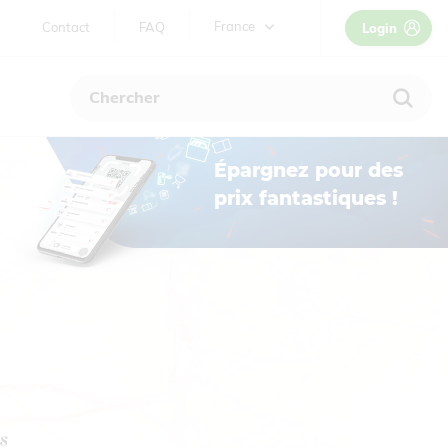
TWEEDE
France
Contact
FAQ
Login
NAVIGATIE
België / NL
Belgique / FR
France
Épargnez pour des
prix fantastiques !
s