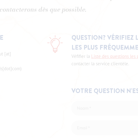
contacterons dès que possible.
LE
QUESTION? VÉRIFIEZ 
LES PLUS FRÉQUEMME
ut
[at]
Véfifier la
Liste des questions le
contacter la service clientèle.
ds[dot]com)
VOTRE QUESTION N'ES
Naam
*
Email
*