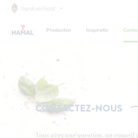
Skip
to
main
Producten
Inspiratie
Conta
content
CONTACTEZ-NOUS
Vous avez une question, un conseil 