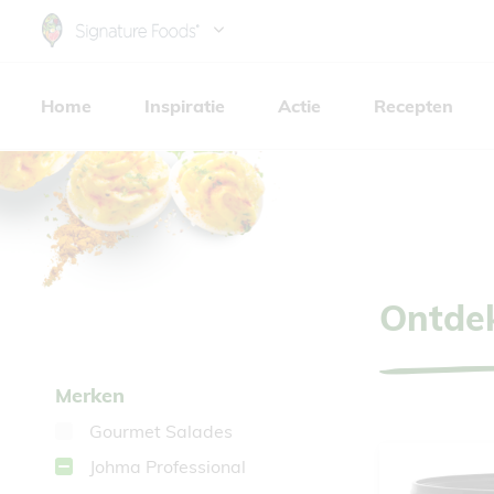
Skip
to
Hoofdnavigatie
main
Home
Inspiratie
Actie
Recepten
content
Ontdek
Merken
Gourmet Salades
Johma Professional