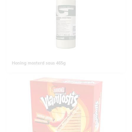
Honing mosterd saus 465g