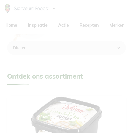
Skip
to
Hoofdnavigatie
main
Home
Inspiratie
Actie
Recepten
Merken
content
Filteren
Ontdek ons assortiment