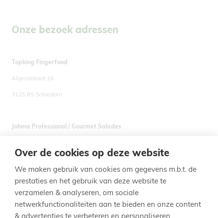
Onze bezoek adressen
Topking Fingerfood
Algerastraat 16
3125 BS Schiedam
Johma Professional / Gourmet Salades
De Pol 35
Over de cookies op deze website
7581 CZ Losser
We maken gebruik van cookies om gegevens m.b.t. de
prestaties en het gebruik van deze website te
verzamelen & analyseren, om sociale
netwerkfunctionaliteiten aan te bieden en onze content
Voet
& advertenties te verbeteren en personaliseren.
Privacy Policy