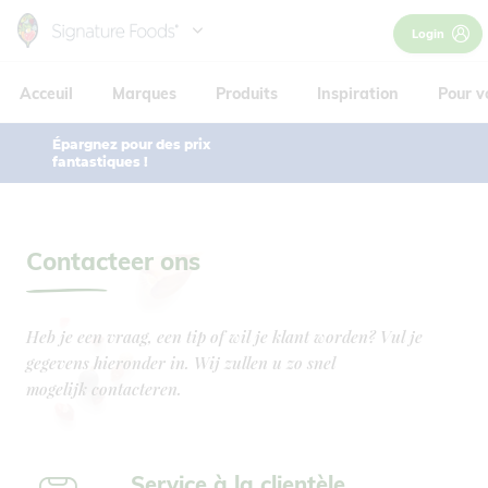
Skip
Login
to
Hoofdnavigatie
main
Acceuil
Marques
Produits
Inspiration
Pour v
content
Épargnez pour des prix
fantastiques !
Contacteer ons
Heb je een vraag, een tip of wil je klant worden? Vul je
gegevens hieronder in. Wij zullen u zo snel
mogelijk contacteren.
Service à la clientèle