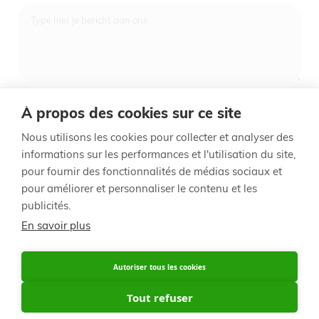
Type hier je bericht aan ons
À propos des cookies sur ce site
Indienen
Nous utilisons les cookies pour collecter et analyser des
informations sur les performances et l'utilisation du site,
pour fournir des fonctionnalités de médias sociaux et
Voet
© 2014 - 2020 Signature Foods
pour améliorer et personnaliser le contenu et les
publicités.
Règlement des points de fidélité
Avis de confidentialité
En savoir plus
België / NL
France
Autoriser tous les cookies
Belgique / FR
Tout refuser
France