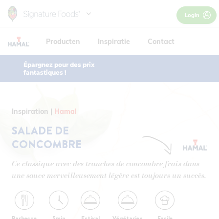
Skip
Contact
Login
to
main
Producten
Inspiratie
Contact
Producten
content
Épargnez pour des prix
fantastiques !
Inspiratie
Contact
Inspiration
Hamal
België / NL
SALADE DE
France
CONCOMBRE
Belgique / FR
France
Ce classique avec des tranches de concombre frais dans
une sauce merveilleusement légère est toujours un succès.
Barbecue
5min
Estival
Végétarien
Facile