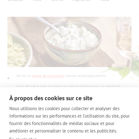
Servez la
salade de concombre
comme accompagnement.
Aussi délicieux avec un apéro ou comme garniture sur un sandwich.
À propos des cookies sur ce site
Nous utilisons les cookies pour collecter et analyser des
informations sur les performances et l'utilisation du site, pour
VOET
fournir des fonctionnalités de médias sociaux et pour
© 2014 - 2020 Signature Foods
améliorer et personnaliser le contenu et les publicités.
Règlement des points de fidélité
Avis de confidentialité