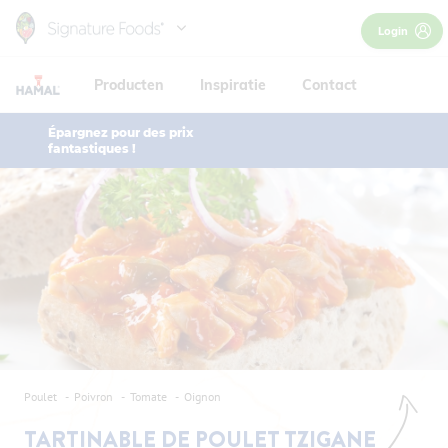
Skip
Login
to
main
Producten
Inspiratie
Contact
content
Épargnez pour des prix
fantastiques !
Poulet
Poivron
Tomate
Oignon
TARTINABLE DE POULET TZIGANE