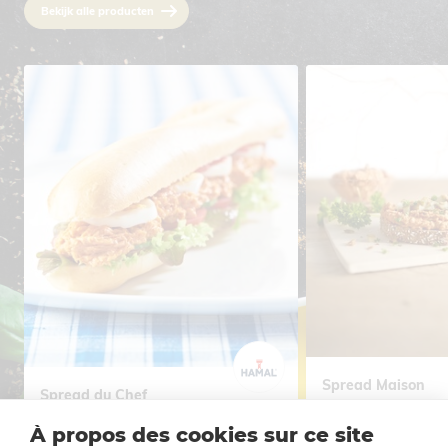
Bekijk alle producten
Spread Maison
Spread du Chef
Viande de porc
Sauce Ã©
Viande de porc
Sauce Ã©picÃ©e
À propos des cookies sur ce site