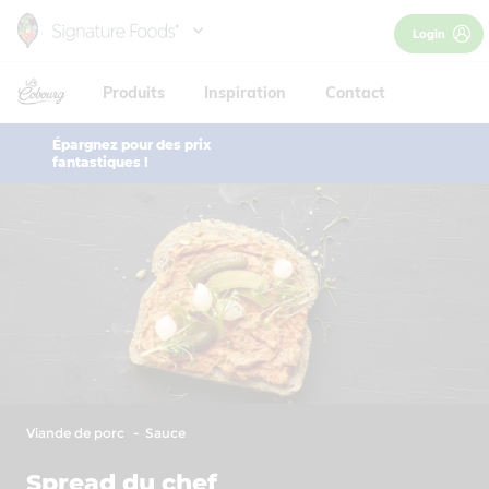
Skip
Login
to
main
Produits
Inspiration
Contact
content
Épargnez pour des prix
fantastiques !
Viande de porc
Sauce
Spread du chef