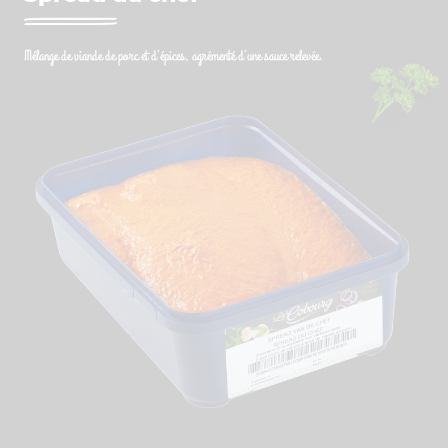
Mélange de viande de porc et d’épices, agrémenté d’une sauce relevée.