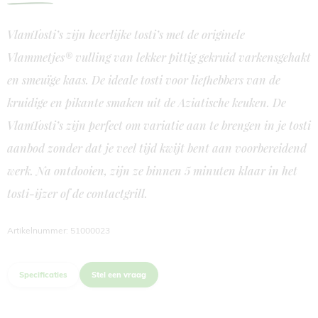
VlamTosti’s zijn heerlijke tosti’s met de originele
Vlammetjes® vulling van lekker pittig gekruid varkensgehakt
en smeuïge kaas. De ideale tosti voor liefhebbers van de
kruidige en pikante smaken uit de Aziatische keuken. De
VlamTosti’s zijn perfect om variatie aan te brengen in je tosti
aanbod zonder dat je veel tijd kwijt bent aan voorbereidend
werk. Na ontdooien, zijn ze binnen 5 minuten klaar in het
tosti-ijzer of de contactgrill.
Artikelnummer: 51000023
Specificaties
Stel een vraag