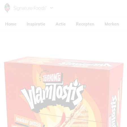
Skip
to
Hoofdnavigatie
main
Home
Inspiratie
Actie
Recepten
Merken
content