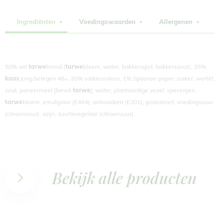
Ingrediënten
Voedingswaarden
Allergenen
L
50% wit
tarwe
brood (
tarwe
bloem, water, bakkersgist, bakkerszout), 25%
kaas
jong belegen 48+, 20% varkensvlees, 1% Spaanse peper, suiker, wortel,
zout, paneermeel [bevat
tarwe
], water, plantaardige vezel, specerijen,
tarwe
bloem, emulgator (E464), antioxidant (E301), gistextract, voedingszuur
(citroenzuur), azijn, zuurteregelaar (citroenzuur).
Bekijk alle producten