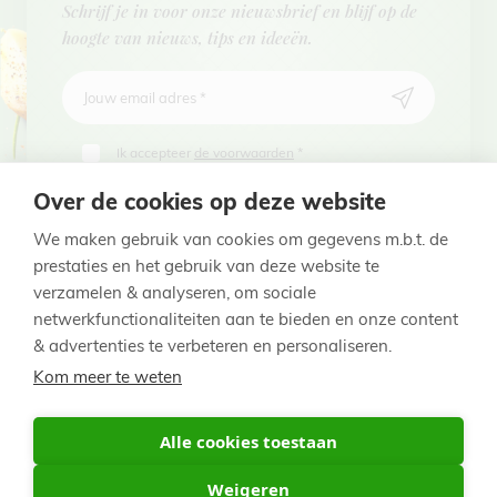
Schrijf je in voor onze nieuwsbrief en blijf op de
hoogte van nieuws, tips en ideeën.
Jouw email adres
*
Ik accepteer
de voorwaarden
*
Over de cookies op deze website
We maken gebruik van cookies om gegevens m.b.t. de
prestaties en het gebruik van deze website te
verzamelen & analyseren, om sociale
netwerkfunctionaliteiten aan te bieden en onze content
Voet
& advertenties te verbeteren en personaliseren.
Privacy Policy
Kom meer te weten
Nederland
Nederland
Alle cookies toestaan
Weigeren