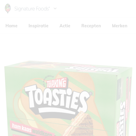
Skip
to
Hoofdnavigatie
main
Home
Inspiratie
Actie
Recepten
Merken
content