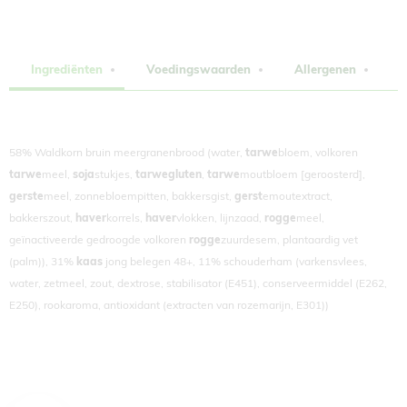
Ingrediënten
Voedingswaarden
Allergenen
L
58% Waldkorn bruin meergranenbrood (water,
tarwe
bloem, volkoren
tarwe
meel,
soja
stukjes,
tarwegluten
,
tarwe
moutbloem [geroosterd],
gerste
meel, zonnebloempitten, bakkersgist,
gerst
emoutextract,
bakkerszout,
haver
korrels,
haver
vlokken, lijnzaad,
rogge
meel,
geïnactiveerde gedroogde volkoren
rogge
zuurdesem, plantaardig vet
(palm)), 31%
kaas
jong belegen 48+, 11% schouderham (varkensvlees,
water, zetmeel, zout, dextrose, stabilisator (E451), conserveermiddel (E262,
E250), rookaroma, antioxidant (extracten van rozemarijn, E301))