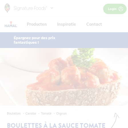
Skip
Login
to
main
Producten
Inspiratie
Contact
content
Épargnez pour des prix
fantastiques !
Boulettes
Carotte
Tomate
Oignon
BOULETTES À LA SAUCE TOMATE