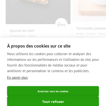
Tartinable jambon
Spread du chef
Jambon
Poireau
Oignon
Viande de porc
Sauce
Sauce
À propos des cookies sur ce site
Nous utilisons les cookies pour collecter et analyser des
informations sur les performances et l'utilisation du site, pour
VOET
© 2014 - 2020 Signature Foods
fournir des fonctionnalités de médias sociaux et pour
améliorer et personnaliser le contenu et les publicités.
Règlement des points de fidélité
Avis de confidentialité
En savoir plus
België / NL
France
Autoriser tous les cookies
Belgique / FR
Tout refuser
France