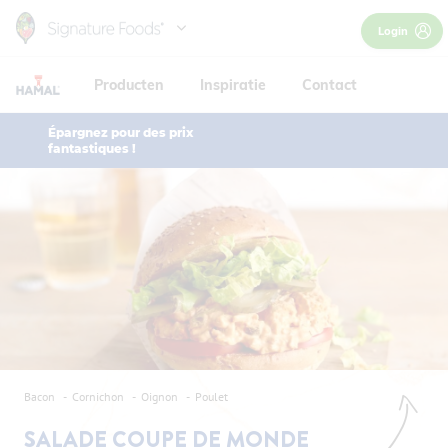
Skip
Login
to
main
Producten
Inspiratie
Contact
content
Épargnez pour des prix
fantastiques !
Bacon
Cornichon
Oignon
Poulet
SALADE COUPE DE MONDE