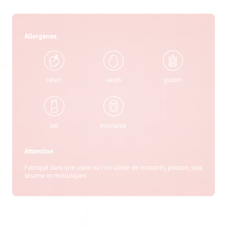
Allergènes
céleri
oeufs
gluten
lait
moutarde
Attention
Fabriqué dans une usine où l'on utilise de crustacés, poisson, soja,
sésame et mollusques