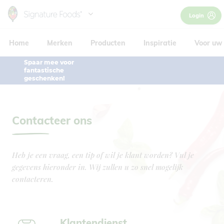
Skip
Login
to
Hoofdnavigatie
main
Home
Merken
Producten
Inspiratie
Voor uw 
content
Spaar mee voor
fantastische
geschenken!
Contacteer ons
Heb je een vraag, een tip of wil je klant worden? Vul je
gegevens hieronder in. Wij zullen u zo snel mogelijk
contacteren.
Klantendienst