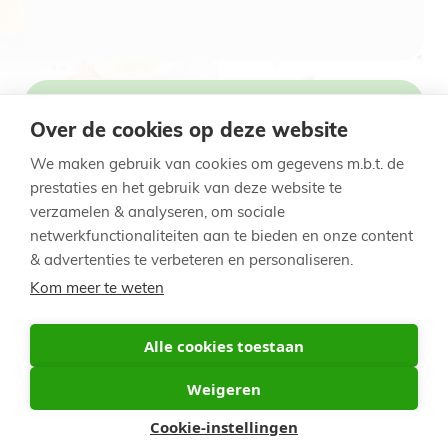
Indienen
Over de cookies op deze website
We maken gebruik van cookies om gegevens m.b.t. de
prestaties en het gebruik van deze website te
verzamelen & analyseren, om sociale
Voet
© 2014 - 2025 Signature Foods
netwerkfunctionaliteiten aan te bieden en onze content
& advertenties te verbeteren en personaliseren.
Spaarreglement
Privacy Policy
Cookievoorkeuren
Kom meer te weten
België / NL
België / NL
Alle cookies toestaan
Belgique / FR
Weigeren
Nederland
Cookie-instellingen
France