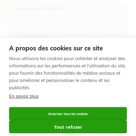
Type hier je bericht aan ons
À propos des cookies sur ce site
Indienen
Nous utilisons les cookies pour collecter et analyser des
informations sur les performances et l'utilisation du site,
pour fournir des fonctionnalités de médias sociaux et
Voet
© 2014 - 2020 Signature Foods
pour améliorer et personnaliser le contenu et les
publicités.
Règlement des points de fidélité
Avis de confidentialité
En savoir plus
België / NL
Belgique / FR
Autoriser tous les cookies
Belgique / FR
Tout refuser
Nederland