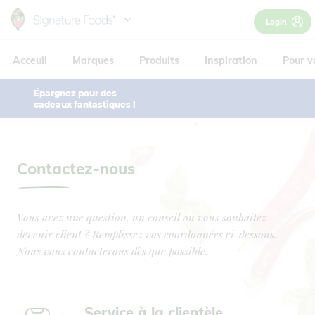
Skip
Login
to
Hoofdnavigatie
main
Acceuil
Marques
Produits
Inspiration
Pour v
content
Épargnez pour des
cadeaux fantastiques !
Contactez-nous
Vous avez une question, un conseil ou vous souhaitez
devenir client ? Remplissez vos coordonnées ci-dessous.
Nous vous contacterons dès que possible.
Service à la clientèle