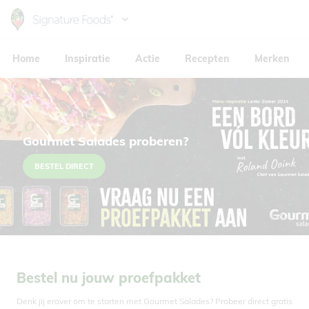
Skip
to
Hoofdnavigatie
main
Home
Inspiratie
Actie
Recepten
Merken
content
Gourmet Salades proberen?
BESTEL DIRECT
Bestel nu jouw proefpakket
Denk jij erover om te starten met Gourmet Salades? Probeer direct gratis