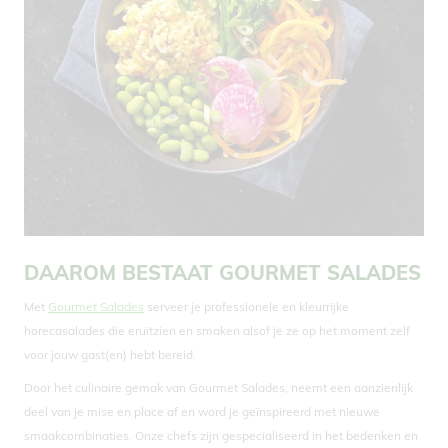
DAAROM BESTAAT GOURMET SALADES
Met
Gourmet Salades
serveer je professionele en kleurrijke
horecasalades die eruitzien en smaken alsof je ze op het moment zelf
voor jouw gast(en) hebt bereid.
Door het culinaire gemak van Gourmet Salades, neemt een aanzienlijk
deel van je mise en place af en word je geïnspireerd met nieuwe
smaakcombinaties. Onze chefs zijn gespecialiseerd in het bedenken en