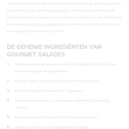
maken van ambachtelijke houdbare horecasalades die passen bij zowel
lunch en diner, als op een
saladebuffet
. Ook wij begrijpen maar al te
goed dat elke horecazaak uniek wil blijven, daarom is er ook altijd ruimte
om onze
kant-en-klare salades
op jouw manier op smaak te brengen en
er een eigen signatuur aan te geven.
DE GEHEIME INGREDIËNTEN VAN
GOURMET SALADES
Met de hand gemengd voor een ambachtelijke uitstraling en ter
bescherming van de ingrediënten
Kant-en-klaar, maar ook als component te gebruiken
Ruimte voor eigen creativiteit en signatuur
Meer houdbaarheid en in handzame verpakking, dus weinig
derving
Breed assortiment voor verschillende eetmomenten
Iedere salade een eigen bijpassende dressing