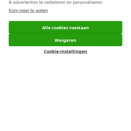
& advertenties te verbeteren en personaliseren.
Kom meer te weten
Alle cookies toestaan
Weigeren
Cookie-instellingen
Voet
Privacy Policy
Nederland
Nederland