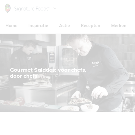
Skip
to
Hoofdnavigatie
main
Home
Inspiratie
Actie
Recepten
Merken
content
Gourmet Salades: voor chefs,
door chefs