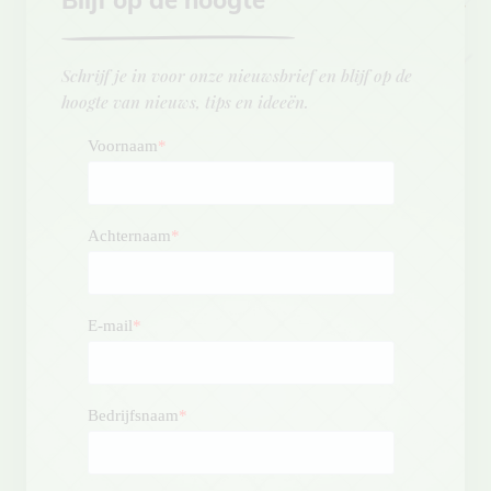
Schrijf je in voor onze nieuwsbrief en blijf op de
hoogte van nieuws, tips en ideeën.