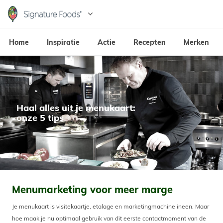
Skip
to
Hoofdnavigatie
main
Home
Inspiratie
Actie
Recepten
Merken
content
Haal alles uit je menukaart:
onze 5 tips
Menumarketing voor meer marge
Je menukaart is visitekaartje, etalage en marketingmachine ineen. Maar
hoe maak je nu optimaal gebruik van dit eerste contactmoment van de