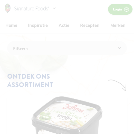
Skip
Login
to
HOOFDNAVIGATIE
main
Home
Inspiratie
Actie
Recepten
Merken
content
Filteren
ONTDEK ONS
ASSORTIMENT