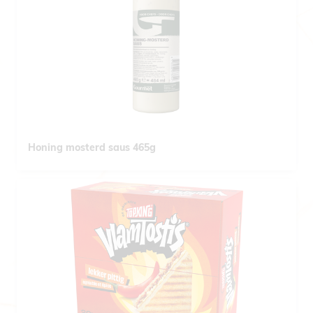
Honing mosterd saus 465g