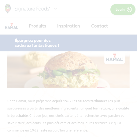
Skip
Login
to
main
Produits
Inspiration
Contact
content
Épargnez pour des
cadeaux fantastiques !
Chez Hamal, nous préparons
depuis 1962 les salades tartinables les plus
savoureuses à partir des meilleurs ingrédients
: un
goût bien étudié
, une
qualité
irréprochable
. Chaque jour, nos chefs partent à la recherche, avec passion et
savoir-faire, des goûts les plus délicats et des meilleures textures. Ce qui a
commencé en 1962 reste aujourd’hui une référence.