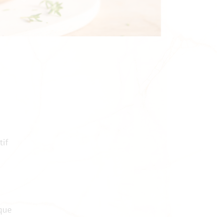
tif
 que