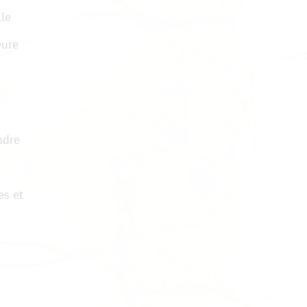
lle
eure
ndre
es et