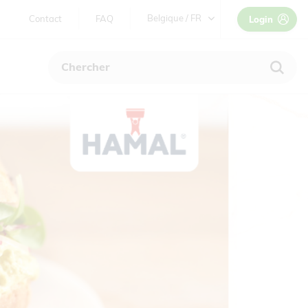
TWEEDE
Belgique / FR
Contact
FAQ
Login
NAVIGATIE
België / NL
Belgique / FR
France