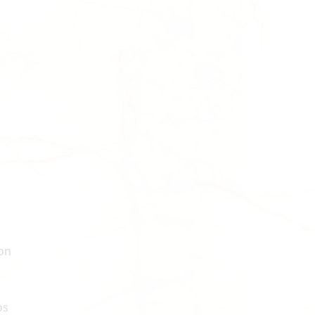
mon
os