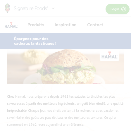
Skip
Login
to
main
Produits
Inspiration
Contact
content
Épargnez pour des
cadeaux fantastiques !
Chez Hamal, nous préparons
depuis 1962 les salades tartinables les plus
savoureuses à partir des meilleurs ingrédients
: un
goût bien étudié
, une
qualité
irréprochable
. Chaque jour, nos chefs partent à la recherche, avec passion et
savoir-faire, des goûts les plus délicats et des meilleures textures. Ce qui a
commencé en 1962 reste aujourd’hui une référence.