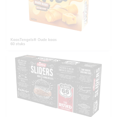
KaasTengels® Oude kaas
60 stuks