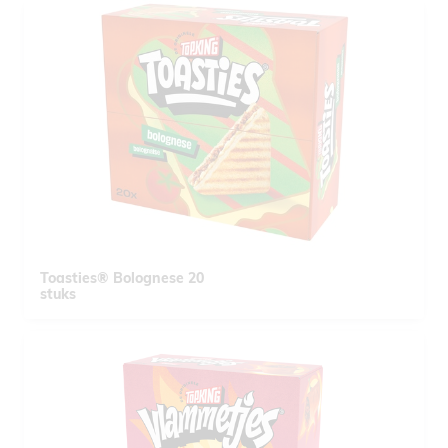
Toasties® Bolognese 20
stuks