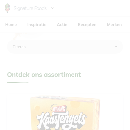
Skip
to
Hoofdnavigatie
main
Home
Inspiratie
Actie
Recepten
Merken
content
Filteren
Ontdek ons assortiment