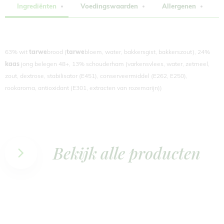
Ingrediënten
Voedingswaarden
Allergenen
L
63% wit
tarwe
brood (
tarwe
bloem, water, bakkersgist, bakkerszout), 24%
kaas
jong belegen 48+, 13% schouderham (varkensvlees, water, zetmeel,
zout, dextrose, stabilisator (E451), conserveermiddel (E262, E250),
rookaroma, antioxidant (E301, extracten van rozemarijn))
Bekijk alle producten