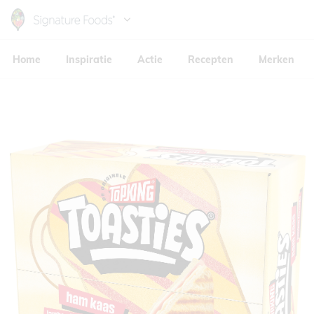
Skip
to
Hoofdnavigatie
main
Home
Inspiratie
Actie
Recepten
Merken
content