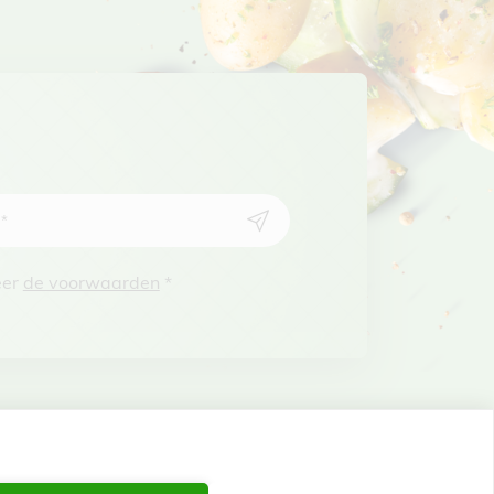
s
*
eer
de voorwaarden
*