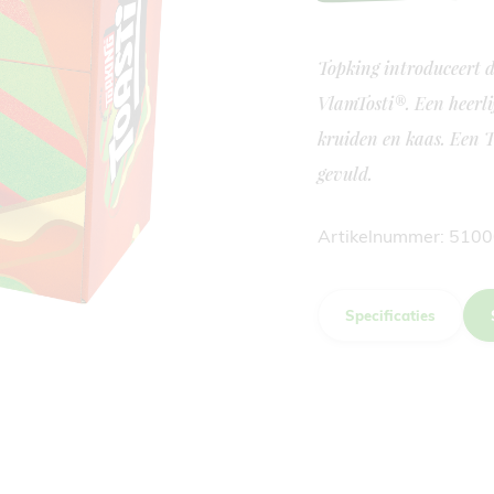
Topking introduceert d
VlamTosti®. Een heerli
kruiden en kaas. Een To
gevuld.
Artikelnummer: 510
Specificaties