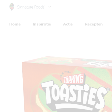
Skip
to
Hoofdnavigatie
main
Home
Inspiratie
Actie
Recepten
content