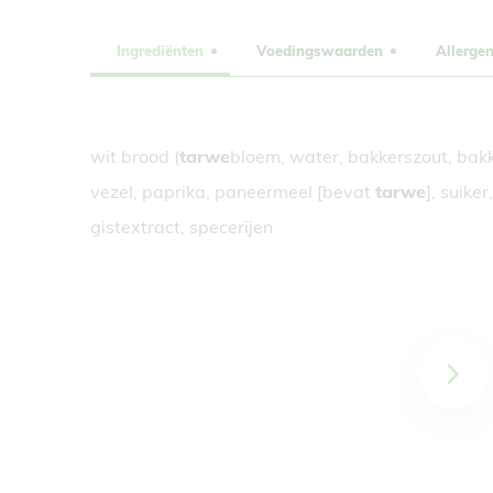
Ingrediënten
Voedingswaarden
Allerge
wit brood (
tarwe
bloem, water, bakkerszout, bak
vezel, paprika, paneermeel [bevat
tarwe
], suike
gistextract, specerijen