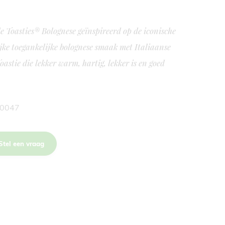
e Toasties® Bolognese geïnspireerd op de iconische
jke toegankelijke bolognese smaak met Italiaanse
astie die lekker warm, hartig, lekker is en goed
00047
Stel een vraag