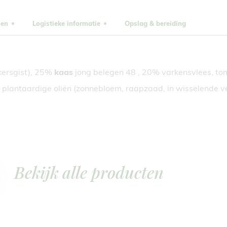
nen
Logistieke informatie
Opslag & bereiding
kersgist), 25%
kaas
jong belegen 48 , 20% varkensvlees, to
r, plantaardige oliën (zonnebloem, raapzaad, in wisselende v
Bekijk alle producten