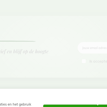
Jouw email adre
ief en blijf op de hoogte
Ik accept
ties en het gebruik