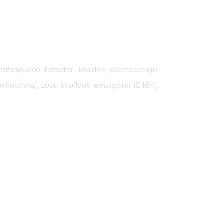
matenpuree, tomaten, kruiden, plantaardige
erhouding), zout, knoflook, emulgator (E464),