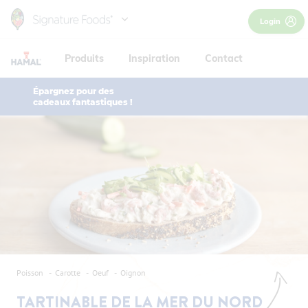
Skip
Login
to
main
Produits
Inspiration
Contact
content
Épargnez pour des
cadeaux fantastiques !
Poisson
Carotte
Oeuf
Oignon
TARTINABLE DE LA MER DU NORD