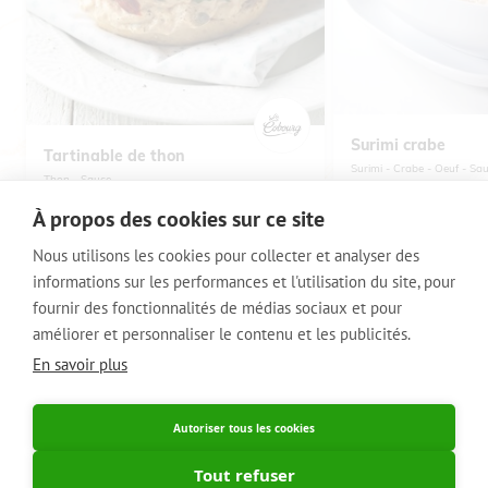
Surimi crabe
Tartinable de thon
Surimi
Crabe
Oeuf
Sau
Thon
Sauce
À propos des cookies sur ce site
Nous utilisons les cookies pour collecter et analyser des
informations sur les performances et l'utilisation du site, pour
VOET
© 2014 - 2020 Signature Foods
fournir des fonctionnalités de médias sociaux et pour
améliorer et personnaliser le contenu et les publicités.
Règlement des points de fidélité
Avis de confidentialité
En savoir plus
België / NL
Belgique / FR
Autoriser tous les cookies
Belgique / FR
Tout refuser
France