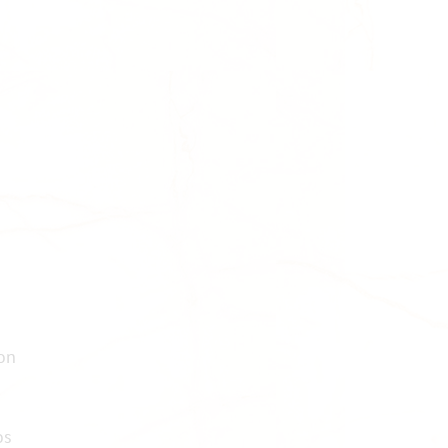
mon
os