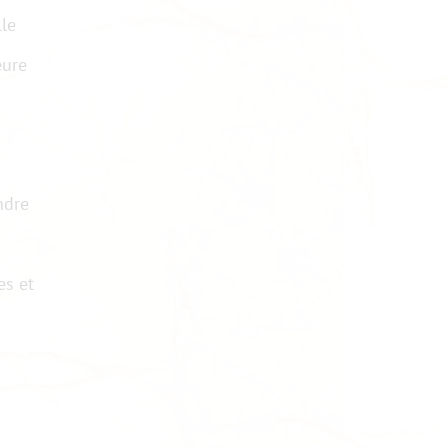
lle
eure
ndre
es et