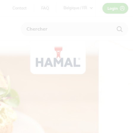
TWEEDE
Belgique / FR
Contact
FAQ
Login
NAVIGATIE
België / NL
Belgique / FR
France