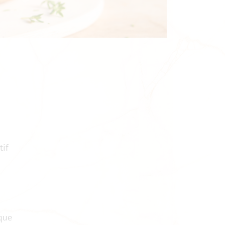
tif
 que