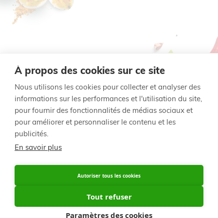
À propos des cookies sur ce site
Nous utilisons les cookies pour collecter et analyser des
informations sur les performances et l'utilisation du site,
pour fournir des fonctionnalités de médias sociaux et
Voet
© 2014 - 2020 Signature Foods
pour améliorer et personnaliser le contenu et les
publicités.
Règlement des points de fidélité
Avis de confidentialité
En savoir plus
België / NL
Belgique / FR
Autoriser tous les cookies
Belgique / FR
Tout refuser
France
Paramètres des cookies