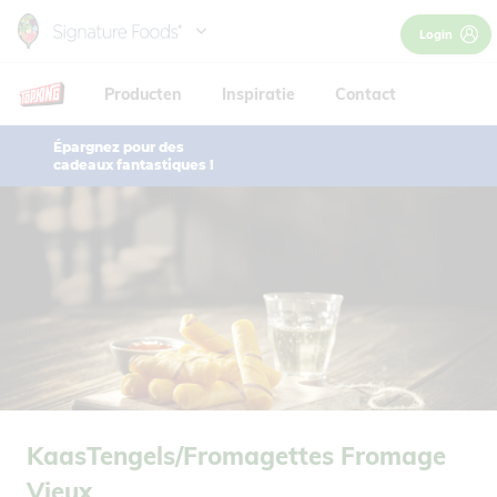
Skip
France
Login
to
main
Producten
Inspiratie
Contact
content
Épargnez pour des
cadeaux fantastiques !
KaasTengels/Fromagettes Fromage
Vieux