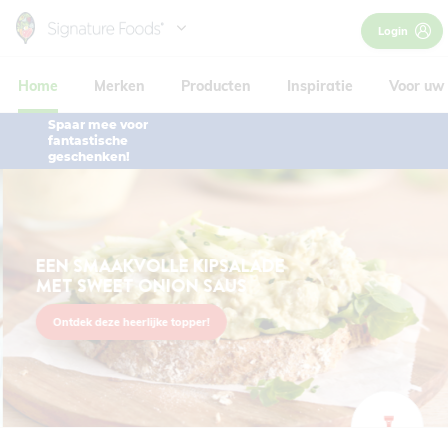
Skip
Login
to
Hoofdnavigatie
main
Home
Merken
Producten
Inspiratie
Voor uw 
content
Spaar mee voor
fantastische
geschenken!
EEN SMAAKVOLLE KIPSALADE
MET SWEET ONION SAUS
Ontdek deze heerlijke topper!