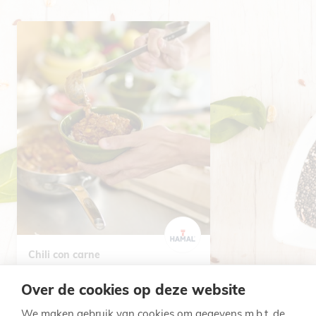
Chili con carne
Rundsgehakt
Varkensgehakt
Kidneybonen
MaÃ¯s
Paprika
Wortel
Zongedroogde tomaat
Over de cookies op deze website
We maken gebruik van cookies om gegevens m.b.t. de