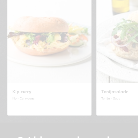
Kip curry
Tonijnsalade
Kip
Currysaus
Tonijn
Saus