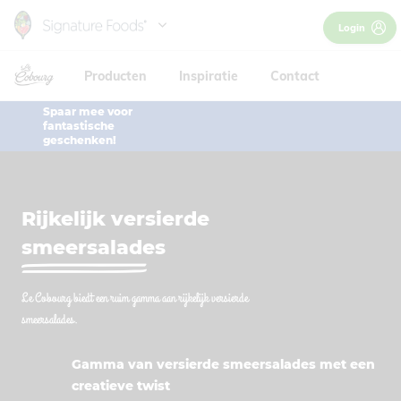
Skip
Login
to
main
Producten
Inspiratie
Contact
content
Spaar mee voor
fantastische
geschenken!
Rijkelijk versierde
smeersalades
Le Cobourg biedt een ruim gamma aan rijkelijk versierde
smeersalades.
Gamma van versierde smeersalades met een
creatieve twist