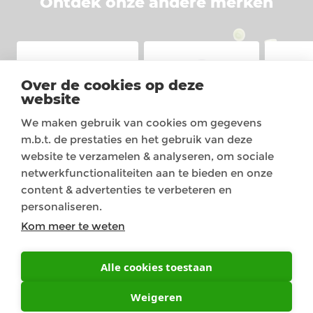
Ontdek onze andere merken
Over de cookies op deze
website
We maken gebruik van cookies om gegevens
m.b.t. de prestaties en het gebruik van deze
website te verzamelen & analyseren, om sociale
netwerkfunctionaliteiten aan te bieden en onze
Voet
© 2014 - 2025 Signature Foods
content & advertenties te verbeteren en
personaliseren.
Spaarreglement
Privacy Policy
Cookievoorkeuren
Kom meer te weten
België / NL
België / NL
Alle cookies toestaan
Belgique / FR
Weigeren
France