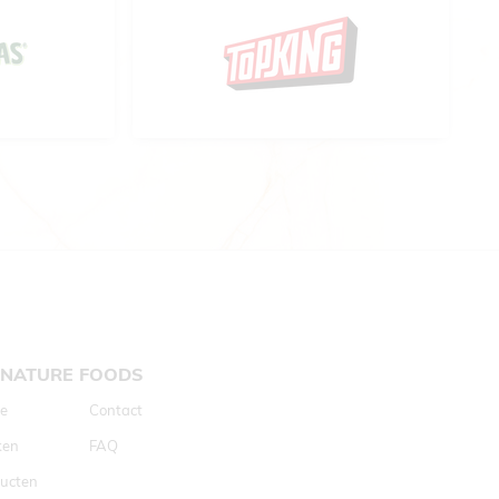
GNATURE FOODS
TWEEDE NAVIGATIE
e
Contact
ken
FAQ
ucten