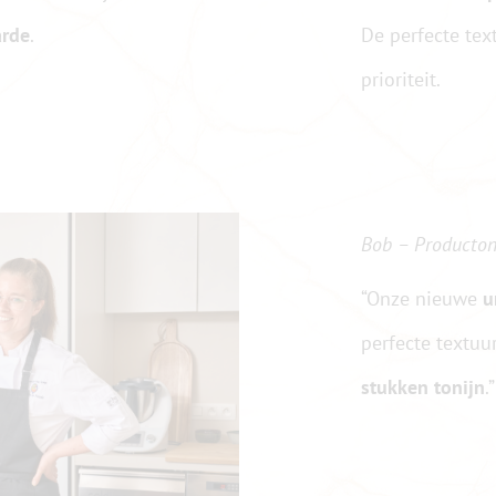
arde
.
De perfecte tex
prioriteit.
Bob – Producton
“Onze nieuwe
u
perfecte textuu
stukken tonijn
.”