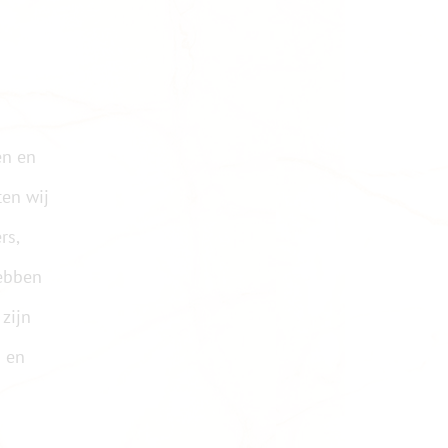
en en
ten wij
rs,
hebben
zijn
s en