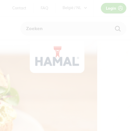
TWEEDE
België / NL
Contact
FAQ
Login
NAVIGATIE
België / NL
Belgique / FR
France