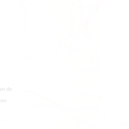
van de
ken