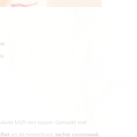
in
de
salade blijft een topper. Gemaakt met
ilet
en de herkenbare,
zachte currysmaak
.