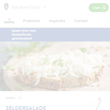
Skip
Login
to
main
Producten
Inspiratie
Contact
content
Spaar mee voor
fantastische
geschenken!
Selderij
Ei
SELDERSALADE