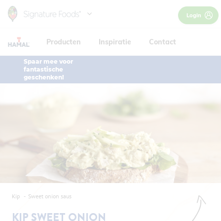
Skip
Login
to
main
Producten
Inspiratie
Contact
content
Spaar mee voor
fantastische
geschenken!
Kip
Sweet onion saus
KIP SWEET ONION