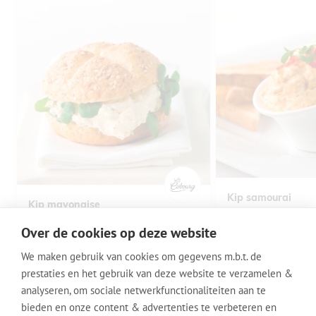
Kip samourai
Kip mayonaise
Kip
Samourai saus
Kip
Ei
Saus
Over de cookies op deze website
We maken gebruik van cookies om gegevens m.b.t. de
prestaties en het gebruik van deze website te verzamelen &
analyseren, om sociale netwerkfunctionaliteiten aan te
VOET
bieden en onze content & advertenties te verbeteren en
© 2014 - 2025 Signature Foods