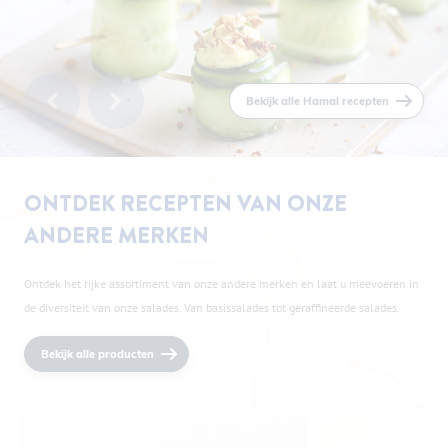
Bekijk alle Hamal recepten
ONTDEK RECEPTEN VAN ONZE
ANDERE MERKEN
Ontdek het rijke assortiment van onze andere merken en laat u meevoeren in
Recept idee
de diversiteit van onze salades. Van basissalades tot geraffineerde salades.
APÉRO EK SALADE
Bekijk alle producten
Aperitief
5min
Zomers