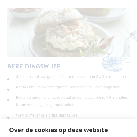
BEREIDINGSWIJZE
Spoel de zeekraal goed uit én roerbak voor een 2 à 3 minuten aan.
Neem een rustieke meergranen broodje en snij overlangs door.
Beleg de onderkant met zeekraal en een royale portie VH Signature
Noordzee met grijze garnaal salade.
Werk af met enkele grijze garnaaltjes.
Smakelijk!
Over de cookies op deze website