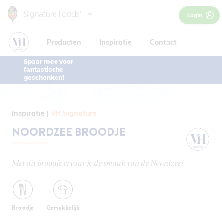
Skip
Inspiratie
Login
to
Contact
main
Producten
Inspiratie
Contact
content
Spaar mee voor
België / NL
fantastische
België / NL
geschenken!
Belgique / FR
France
Inspiratie
VH Signature
NOORDZEE BROODJE
Met dit broodje ervaar je de smaak van de Noordzee!
Broodje
Gemakkelijk