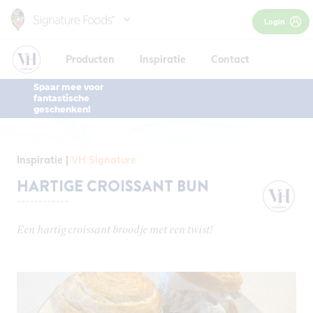
Inspiratie
Skip
Login
to
Contact
main
Producten
Inspiratie
Contact
content
België / NL
Spaar mee voor
België / NL
fantastische
Belgique / FR
geschenken!
France
Inspiratie
VH Signature
HARTIGE CROISSANT BUN
Een hartig croissant broodje met een twist!