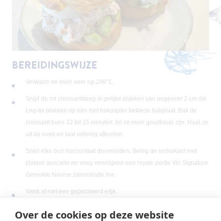
BEREIDINGSWIJZE
Verwarm de oven voor op 200°C.
Snijd de rol croissantdeeg in gelijke plakken van ongeveer 2 cm dik.
Leg de plakken op een met bakpapier beklede bakplaat. Bak de
croissant buns 12 tot 15 minuten, tot ze mooi goudbruin zijn. Haal ze
uit de oven en laat volledig afkoelen.
Snijd elke bun horizontaal doormidden. Beleg de onderkant met
plakjes avocado en voeg vervolgens een royale portie VH Signature
Gerookte Noorse zalmsalade toe.
Werk af met een gepocheerd eitje.
Smakelijk!
Over de cookies op deze website